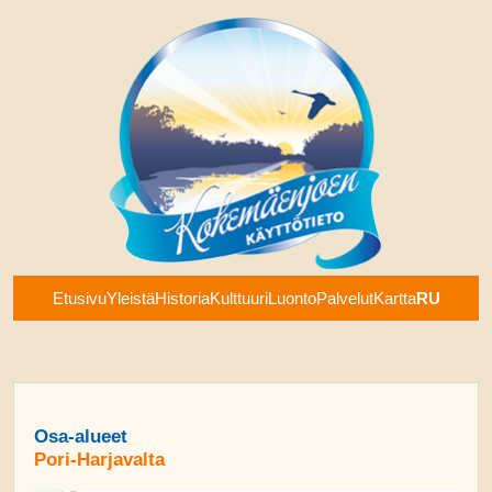
Etusivu
Yleistä
Historia
Kulttuuri
Luonto
Palvelut
Kartta
RU
Osa-alueet
Pori-Harjavalta