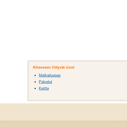
Aiheeseen liittyvät sivut
Matkailuopas
Palvelut
Kartta