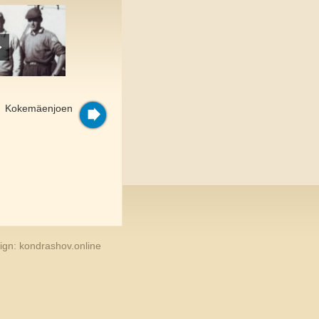
Hydrologia
a Kokemäenjoen
Tutustu tarkemmin joen
säännöstelyyn.
Lue lisää
sign:
kondrashov.online