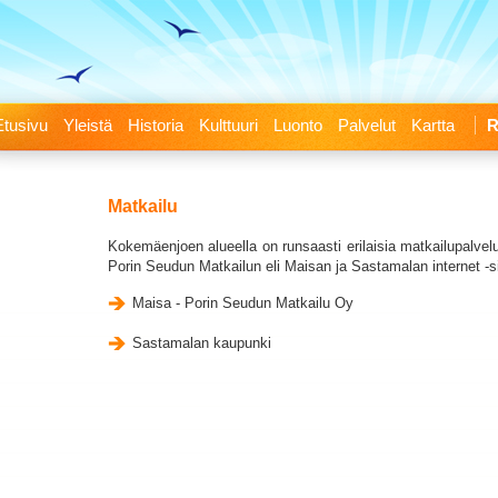
Etusivu
Yleistä
Historia
Kulttuuri
Luonto
Palvelut
Kartta
Matkailu
Kokemäenjoen alueella on runsaasti erilaisia matkailupalvelu
Porin Seudun Matkailun eli Maisan ja Sastamalan internet -si
Maisa - Porin Seudun Matkailu Oy
Sastamalan kaupunki