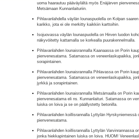
uoma haarautuu pääväylältä myös Enäjärven pienvenesa
Metsämaan Kunnanlaituriin.
Pihlavanlahdella väylän lounaspuolella on Kolpan saaren
karikko, jota ei ole merkitty kaikkiin karttoihin.
Isojuovassa väylän lounaspuolella on Hirven luodon kohda
näkyvöitetty kattamalla se korkealla puurakennelmalla.
Pihlavanlahden lounaisrannalla Kaanaassa on Porin kau
pienvenesatama. Satamassa on veneenlaskupaikka, jonka
sorapintainen.
Pihlavanlahden lounaisrannalla Pihlavassa on Porin kau
pienvenesatama. Satamassa on veneenlaskupaikka, jonk
jyrkkä ja sorapintainen.
Pihlavanlahden lounaisrannalla Metsämaalla on Porin k
pienvenesatama eli ns. Kunnanlaituri. Satamassa on ve
luiska on loiva ja se on päällystetty betonilla.
Pihlavanlahden koillisrannalla Lyttylän Hyrskyniemessä 
pienvenesatama.
Pihlavanlahden koillisrannalla Lyttylän Varvinrannassa 
jonka hiekkapintainen luiska on loiva. HUOM! Veneenla