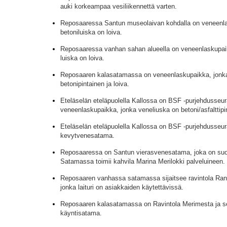
auki korkeampaa vesiliikennettä varten.
Reposaaressa Santun museolaivan kohdalla on veneenla
betoniluiska on loiva.
Reposaaressa vanhan sahan alueella on veneenlaskupaik
luiska on loiva.
Reposaaren kalasatamassa on veneenlaskupaikka, jonka
betonipintainen ja loiva.
Eteläselän eteläpuolella Kallossa on BSF -purjehdusseu
veneenlaskupaikka, jonka veneliuska on betoni/asfalttipin
Eteläselän eteläpuolella Kallossa on BSF -purjehdusseura
kevytvenesatama.
Reposaaressa on Santun vierasvenesatama, joka on suoja
Satamassa toimii kahvila Marina Merilokki palveluineen.
Reposaaren vanhassa satamassa sijaitsee ravintola Ra
jonka laituri on asiakkaiden käytettävissä.
Reposaaren kalasatamassa on Ravintola Merimesta ja sen
käyntisatama.