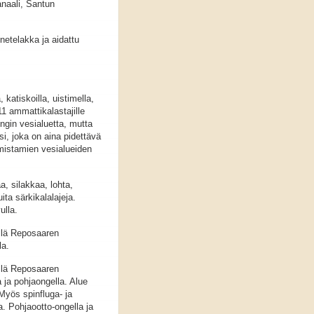
naali, Santun
etelakka ja aidattu
, katiskoilla, uistimella,
 11 ammattikalastajille
ngin vesialuetta, mutta
i, joka on aina pidettävä
mistamien vesialueiden
a, silakkaa, lohta,
ta särkikalalajeja.
ulla.
illä Reposaaren
la.
illä Reposaaren
 ja pohjaongella. Alue
Myös spinfluga- ja
a. Pohjaootto-ongella ja