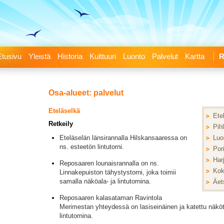
Etusivu
Yleistä
Historia
Kulttuuri
Luonto
Palvelut
Kartta
Osa-alueet: palvelut
Eteläselkä
Ete
Retkeily
Pih
Eteläselän länsirannalla Hilskansaaressa on
Luo
ns. esteetön lintutorni.
Pori
Har
Reposaaren lounaisrannalla on ns.
Kok
Linnakepuiston tähystystorni, joka toimii
samalla näköala- ja lintutornina.
Äet
Reposaaren kalasataman Ravintola
Merimestan yhteydessä on lasiseinäinen ja katettu näköto
lintutornina.