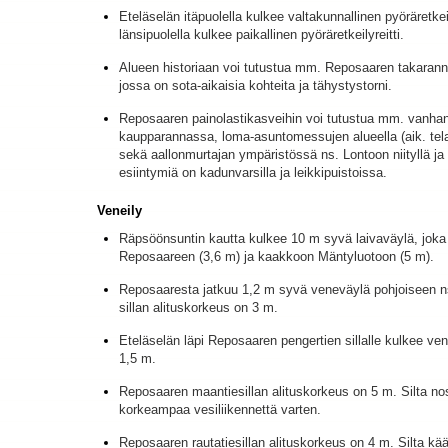
Eteläselän itäpuolella kulkee valtakunnallinen pyöräretkeil
länsipuolella kulkee paikallinen pyöräretkeilyreitti.
Alueen historiaan voi tutustua mm. Reposaaren takaran
jossa on sota-aikaisia kohteita ja tähystystorni.
Reposaaren painolastikasveihin voi tutustua mm. vanhan
kaupparannassa, loma-asuntomessujen alueella (aik. telak
sekä aallonmurtajan ympäristössä ns. Lontoon niityllä j
esiintymiä on kadunvarsilla ja leikkipuistoissa.
Veneily
Räpsöönsuntin kautta kulkee 10 m syvä laivaväylä, joka
Reposaareen (3,6 m) ja kaakkoon Mäntyluotoon (5 m).
Reposaaresta jatkuu 1,2 m syvä veneväylä pohjoiseen ns
sillan alituskorkeus on 3 m.
Eteläselän läpi Reposaaren pengertien sillalle kulkee ve
1,5 m.
Reposaaren maantiesillan alituskorkeus on 5 m. Silta nos
korkeampaa vesiliikennettä varten.
Reposaaren rautatiesillan alituskorkeus on 4 m. Silta kä