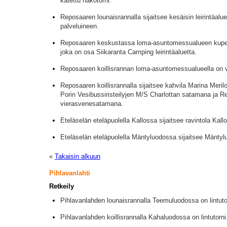
katettu näkötorni.
Reposaaren lounaisrannalla sijaitsee kesäisin leirintäal
palveluineen.
Reposaaren keskustassa loma-asuntomessualueen kupee
joka on osa Siikaranta Camping leirintäaluetta.
Reposaaren koillisrannan loma-asuntomessualueella on v
Reposaaren koillisrannalla sijaitsee kahvila Marina Merilo
Porin Vesibussiristeilyjen M/S Charlottan satamana ja 
vierasvenesatamana.
Eteläselän eteläpuolella Kallossa sijaitsee ravintola Kallo
Eteläselän eteläpuolella Mäntyluodossa sijaitsee Mäntylu
«
Takaisin alkuun
Pihlavanlahti
Retkeily
Pihlavanlahden lounaisrannalla Teemuluodossa on lintuto
Pihlavanlahden koillisrannalla Kahaluodossa on lintutorni