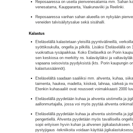
Reposaaressa on useita pienvenesatamia mm. Sahan ka
venesatama, Kaupparanta, Vaakunaviiki ja Reelinki.
Reposaaressa vanhan sahan alueella on nykyään pienven
veneiden talvisäilytysalue sekä sisähalli.
Kalastus
Eteläselällä kalastetaan yleisillä pyyntivälineillä, verkoilla
syöttikoukulla, ongella ja pilkillä. Lisäksi Eteläselällä on
vuokrattua rysäpaikkaa. Koko Eteläselkä on Porin kaupu
sen keskiosa on merkitty ns. kalaväyläksi ja valtaväyläks
vapaana seisovista pyydyksistä (kts. Porin kaupungin o
kalastussäännöt).
Eteläselältä saadaan saaliiksi mm. ahventa, kuhaa, siika
taimenta, haukea, madetta, kiiskeä, lahnaa, särkeä ja mui
Etenkin kuhasaaliit ovat nousseet voimakkaasti 2000 luv
Eteläselällä pyydetään kuhaa ja ahventa uistimella ja jig
aallonmurtajalla, jossa voi myös pyytää ahventa onkimal
Eteläselällä pyydetään kuhaa ja ahventa uistimella ja jig
pengertiellä. Ahventa pyydetään myös tavallisella ongella
sopii erityisen hyvin kuhan ja ahvenen jigikalastukseen. 
pystyjigaus -tekniikoita voidaan käyttää jigikalastuksess