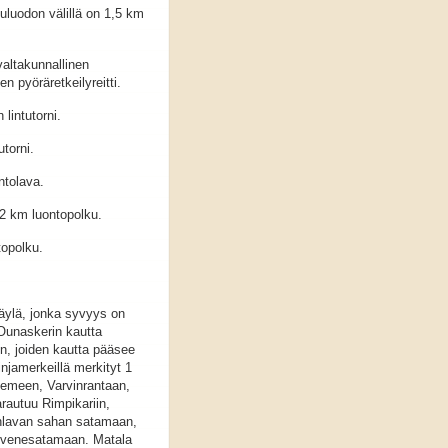
uluodon välillä on 1,5 km
valtakunnallinen
en pyöräretkeilyreitti.
lintutorni.
torni.
ntolava.
,2 km luontopolku.
topolku.
väylä, jonka syvyys on
 Ounaskerin kautta
n, joiden kautta pääsee
injamerkeillä merkityt 1
iemeen, Varvinrantaan,
rautuu Rimpikariin,
ihlavan sahan satamaan,
envenesatamaan. Matala