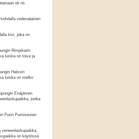
tamaan eli ns.
 kohdalla vedenalainen
lla kivi, joka on
pungin Rimpikarin
 luiska on loiva ja
pungin Halssin
a luiska on melko
aupungin Enäjärven
neenlaskupaikka, jonka
on Porin Pursiseuran
on veneenlaskupaikka,
skupaikka on käytössä