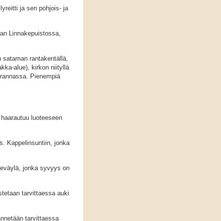
yreitti ja sen pohjois- ja
nan Linnakepuistossa,
 sataman rantakentällä,
ka-alue), kirkon niityllä
a rannassa. Pienempiä
 haarautuu luoteeseen
. Kappelinsuntiin, jonka
neväylä, jonka syvyys on
tetaan tarvittaessa auki
ännetään tarvittaessa