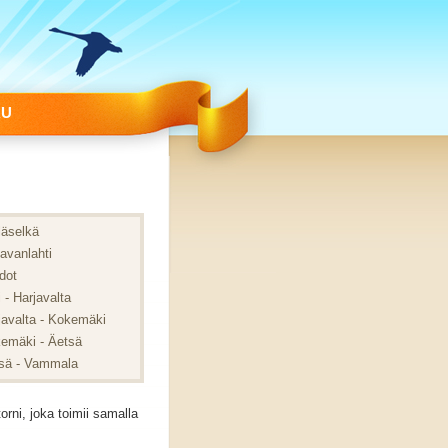
RU
läselkä
lavanlahti
dot
 - Harjavalta
javalta - Kokemäki
emäki - Äetsä
sä - Vammala
rni, joka toimii samalla