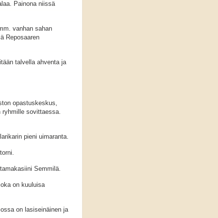
alaa. Painona niissä
a mm. vanhan sahan
llä Reposaaren
tään talvella ahventa ja
iston opastuskeskus,
n ryhmille sovittaessa.
larikarin pieni uimaranta.
orni.
ntamakasiini Semmilä.
joka on kuuluisa
ossa on lasiseinäinen ja