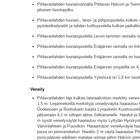
Pihlavanlahden lounaisrannalla Pihlavan Halssin ja Teem
pituinen luontopolku.
Pihlavanlahden lounais-, länsi- ja pohjoispuolella kulkee 
pyöräretkeilyreitti ja lahden koillispuolella kulkee paikallin
Pihlavanlahden lounaispuolella Levon lammen rannalla on 
Pihlavanlahden lounaispuolella Enäjärven rannalla on lintu
Pihlavanlahden lounaispuolella Enäjärven rannalla on luo
Pihlavanlahden lounaispuolella Enäjärven ympärillä on 4
Pihlavanlahden lounaispuolella Yyterissä on 1,8 km luon
Veneily
Pihlavanlahden läpi kulkee lateraaliviitoin merkitty vene
1,5 m. Linjamerkeillä merkittyjä veneilyväyliä haarautuu
Oodeeseen ja Ruohokarin kautta Lynaskerin Kuuttosuntii
jatkamaan 4,1 m siltojen alitse Selkämerelle. Haratut ja l
m syvät veneilyväylät haarautuu myös Lyttylän Hyrskyn
Varvinlahteen ja Puuviikiin. Haraamaton veneilyväylä haa
jossa on pienvenelaituri. Harattu 2 m väylä haarautuu P
josta pääsee edelleen matalaa uomaa pitkin Halssin pi