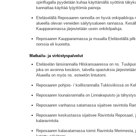
spinflugalla pyydetään kuhaa käyttämällä syöttinä täkyk
kannattaa käyttää lyijyttömiä painoja.
Eteläselällä Reposaaren rannoilla on hyviä onkipaikkoj
alueella olevan veneiden säilytysalueen rannassa. Kesä
Kaupparannassa järjestetään usein onkikilpailuja.
Reposaaren Kaupparannassa ja muualla Eteläselällä pilki
norssia eli kuoretta.
Matkailu- ja virkistyspalvelut
Eteläselän länsirannalla Hilskansaaressa on ns. Tuulipu
joka on avoinna kesäisin, talvella opastuksia järjestetää
Alueella on myös ns. esteetön lintutorni.
Reposaaren pohjois- / koillisrannalla Tukkiviikissä on Kel
Reposaaren lounaisrannalla on Linnakepuisto ja tähystyst
Reposaaren vanhassa satamassa sijaitsee ravintola Ra
Reposaaren keskustassa sijaitsee Ravintola Reposaari, 
kalaravintola.
Reposaaren kalasatamassa toimii Ravintola Merimesta, j