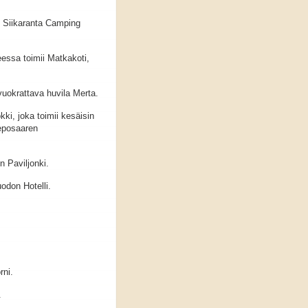
ue Siikaranta Camping
ssa toimii Matkakoti,
uokrattava huvila Merta.
kki, joka toimii kesäisin
Reposaaren
n Paviljonki.
odon Hotelli.
rni.
.