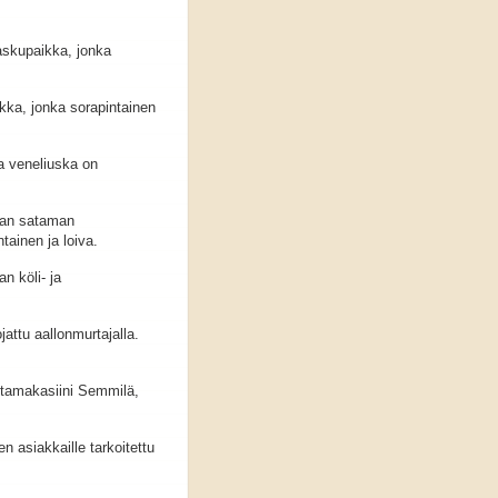
skupaikka, jonka
ka, jonka sorapintainen
 veneliuska on
ran sataman
tainen ja loiva.
n köli- ja
ttu aallonmurtajalla.
ntamakasiini Semmilä,
 asiakkaille tarkoitettu