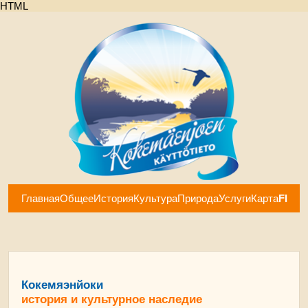
HTML
Главная
Общее
История
Культура
Природа
Услуги
Карта
FI
Кокемяэнйоки
история и культурное наследие